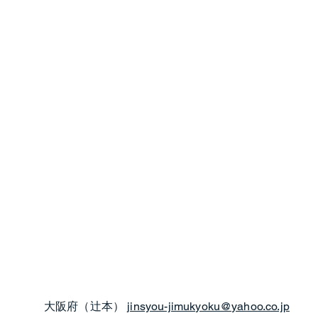
拶
組織
加盟団体
年間予定
協賛企業
協賛
大阪府（辻本）
jinsyou-jimukyoku@yahoo.co.jp